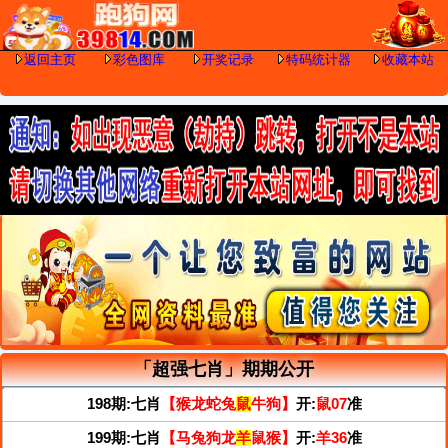
返回主页
彩色图库
开奖记录
特码统计器
收藏本站
「超强七肖」期期公开
198期:七肖
【猴龙蛇兔
鼠
牛狗】
开:
鼠07
准
199期:七肖
【马兔狗龙
羊
鼠猴】
开:
羊36
准