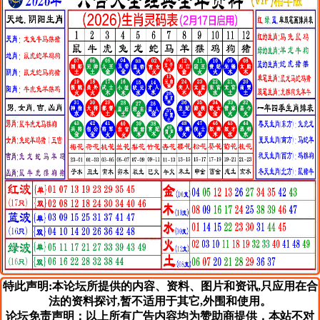
特此声明:本论坛所提供的内容、资料、图片和资讯,只应用在合
法的资料探讨,暂不适用于其它,外围和使用。
论坛免责声明：以上所有广告内容均为赞助商提供，本站不对